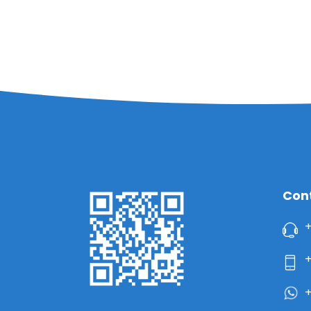
Con
+
+
+