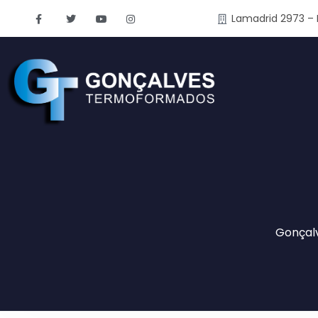
Lamadrid 2973 – 
Gonçal