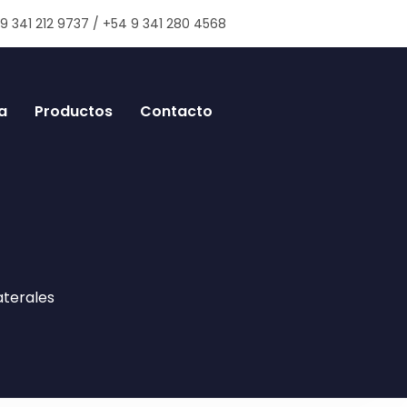
9 341 212 9737 / +54 9 341 280 4568
a
Productos
Contacto
aterales