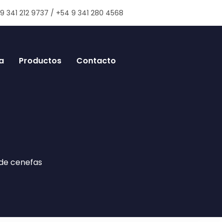
9 341 212 9737 / +54 9 341 280 4568
a
Productos
Contacto
de cenefas