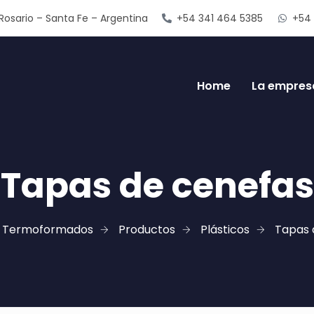
Rosario – Santa Fe – Argentina
+54 341 464 5385
+54 
Home
La empres
Tapas de cenefas
s Termoformados
Productos
Plásticos
Tapas 