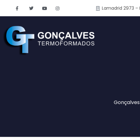
Lamadrid 2973 – 
Gonçalve