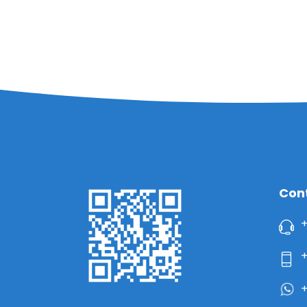
Con
+
+
+