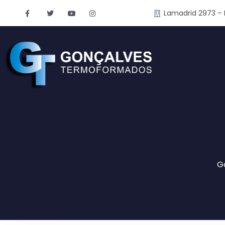
Lamadrid 2973 – 
G