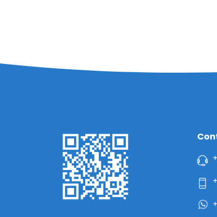
Con
+
+
+