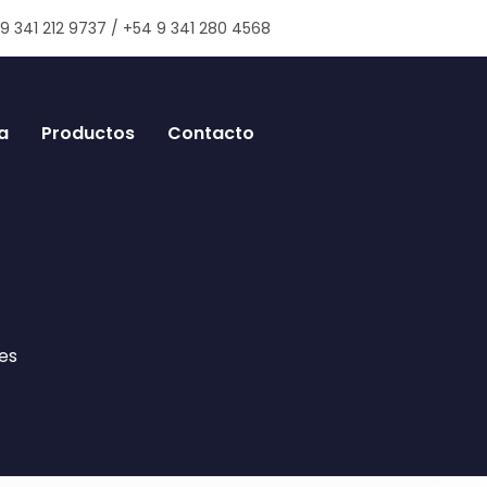
9 341 212 9737 / +54 9 341 280 4568
a
Productos
Contacto
nes