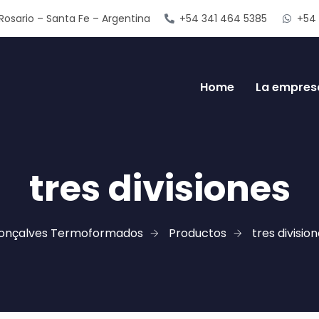
Rosario – Santa Fe – Argentina
+54 341 464 5385
+54 
Home
La empres
tres divisiones
onçalves Termoformados
Productos
tres divisio