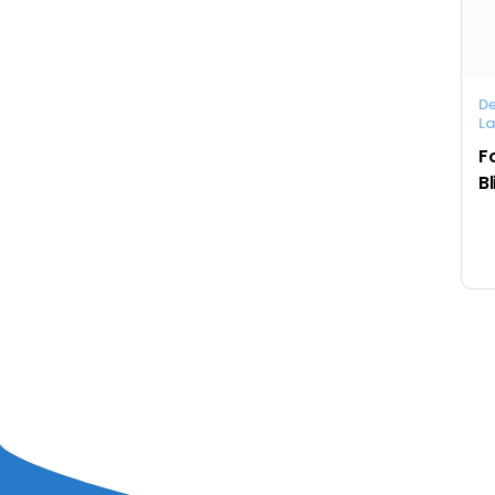
D
La
F
B