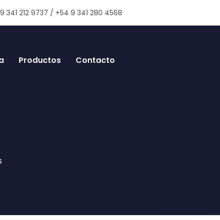
9 341 212 9737 / +54 9 341 280 4568
a
Productos
Contacto
s