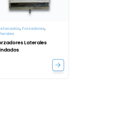
,
,
estacados
Forzadores
terales
orzadores Laterales 
lindados