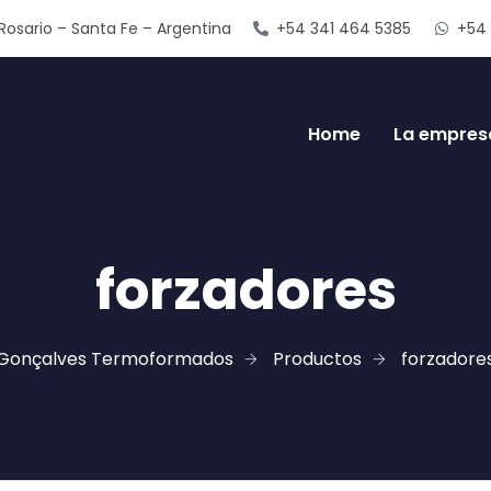
Rosario – Santa Fe – Argentina
+54 341 464 5385
+54 
Home
La empres
forzadores
Gonçalves Termoformados
Productos
forzadore