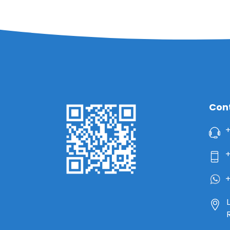
Con
+
+
+