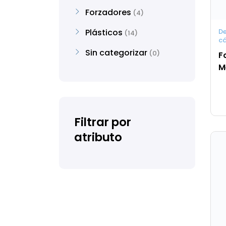
Forzadores
4
Plásticos
D
14
c
Sin categorizar
0
F
M
Filtrar por
atributo