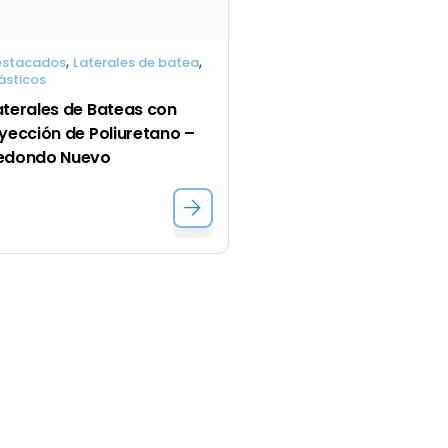
,
,
estacados
Laterales de batea
ásticos
aterales de Bateas con 
nyección de Poliuretano – 
edondo Nuevo