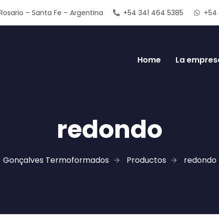
Rosario – Santa Fe – Argentina
+54 341 464 5385
+54 
Home
La empres
redondo
Gonçalves Termoformados
Productos
redondo