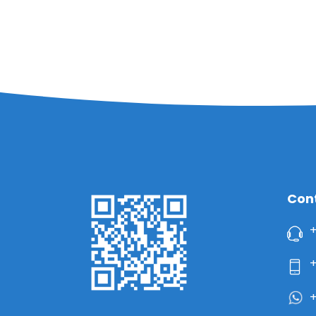
Con
+
+
+