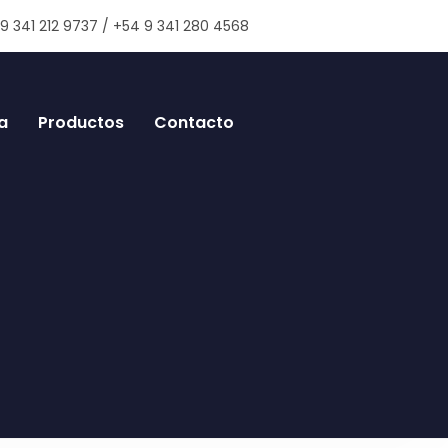
9 341 212 9737 / +54 9 341 280 4568
a
Productos
Contacto