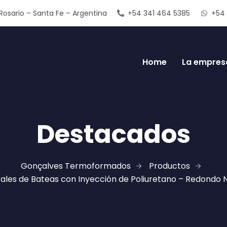
Rosario – Santa Fe – Argentina
+54 341 464 5385
+54 
Home
La empres
Destacados
Gonçalves Termoformados
Productos
rales de Bateas con Inyección de Poliuretano – Redondo 