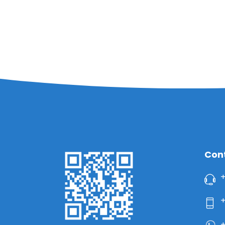
Con
+
+
+