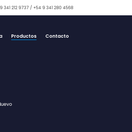
9 341 212 9737 / +54 9 341 280 4568
a
Productos
Contacto
Nuevo