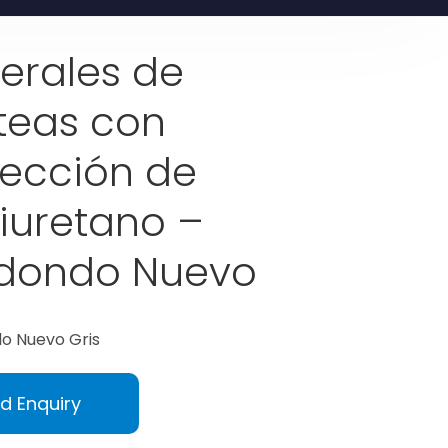
terales de
teas con
yección de
liuretano –
dondo Nuevo
o Nuevo Gris
d Enquiry