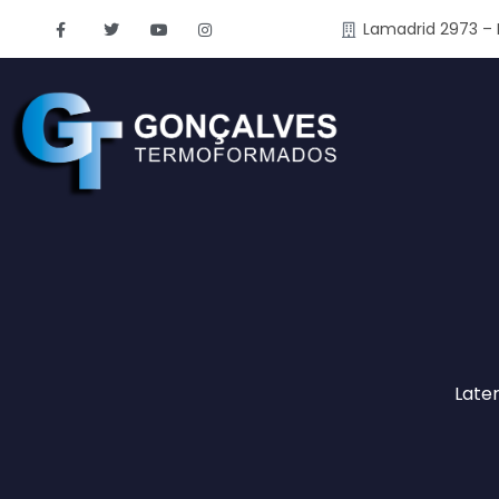
Lamadrid 2973 – 
Late