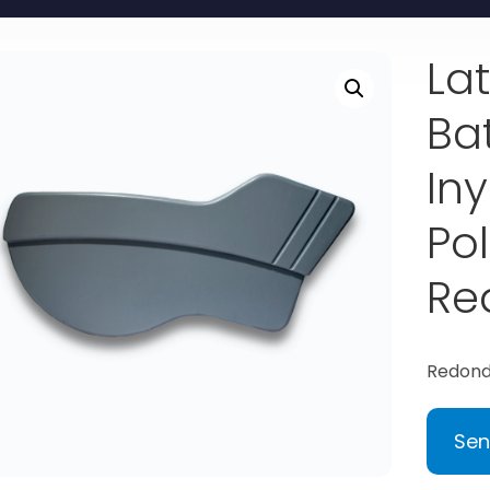
La
Ba
In
Po
Re
Redond
Sen